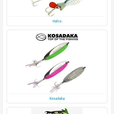
Halco
Kosadaka