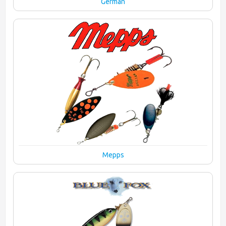
German
Mepps