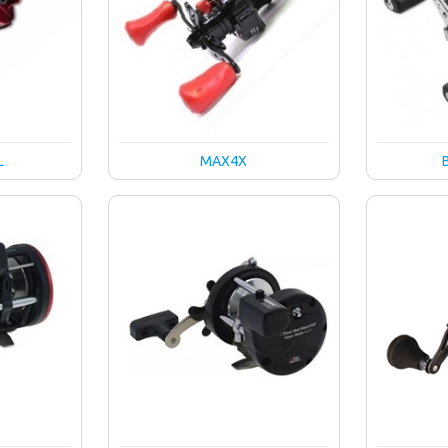
L
MAX4X