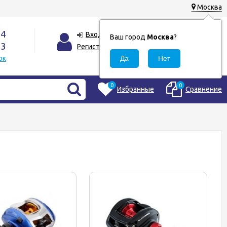
Москва
44
0
Корзина
Вход
Ваш город
Москва
?
33
0
Регистрация
₽
ок
0
0
Избранные
Сравнение