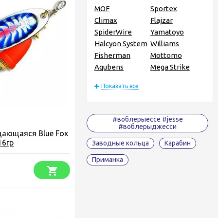
MOF
Sportex
Climax
Flajzar
SpiderWire
Yamatoyo
Halcyon System
Williams
Fisherman
Mottomo
Aqubens
Mega Strike
Показать все
#воблерыессе #jesse
#воблерыджесси
щающаяся Blue Fox
16гр
Заводные кольца
Карабин
Приманка