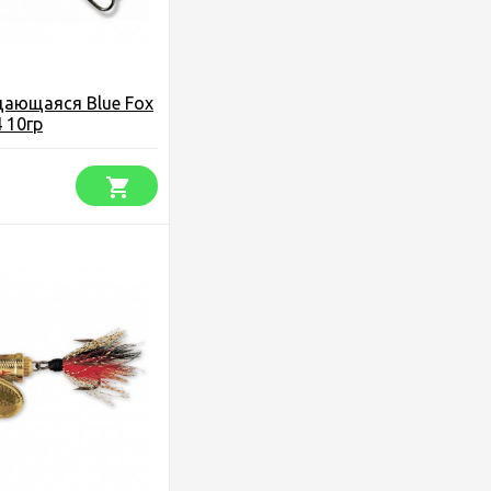
щающаяся Blue Fox
4 10гр