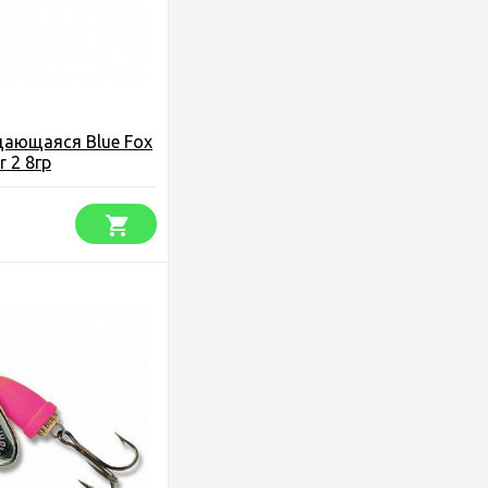
щающаяся Blue Fox
r 2 8гр