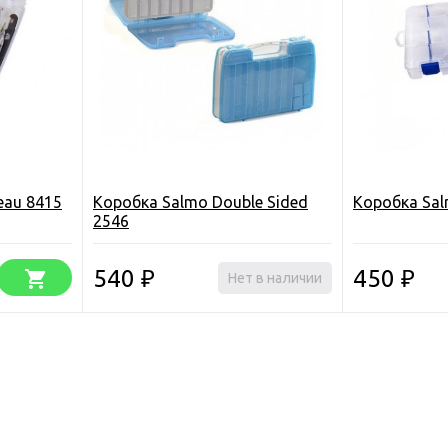
eau 8415
Коробка Salmo Double Sided
Коробка Sal
2546
540
450
₽
Нет в наличии
₽