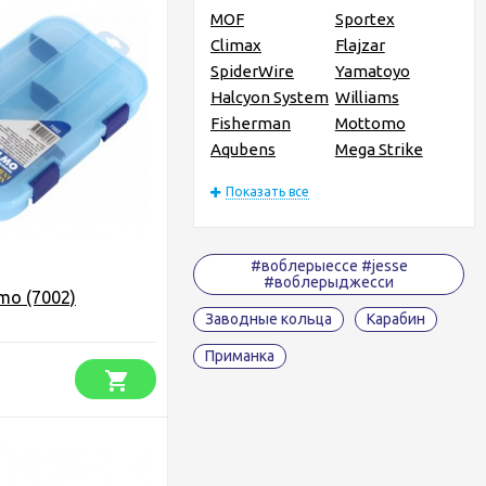
MOF
Sportex
Climax
Flajzar
SpiderWire
Yamatoyo
Halcyon System
Williams
Fisherman
Mottomo
Aqubens
Mega Strike
Показать все
#воблерыессе #jesse
#воблерыджесси
mo (7002)
Заводные кольца
Карабин
Приманка