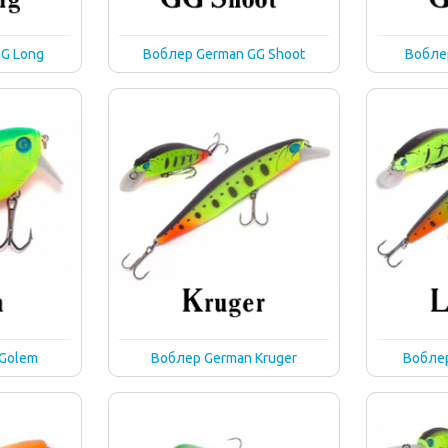
G Long
Воблер German GG Shoot
Вобле
Golem
Воблер German Kruger
Воблер