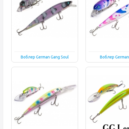
Воблер German Gang Soul
Воблер German