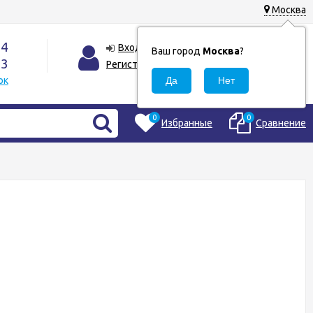
Москва
44
0
Корзина
Вход
Ваш город
Москва
?
33
0
Регистрация
₽
ок
0
0
Избранные
Сравнение