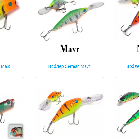
 Mals
Воблер German Mavr
Вобле