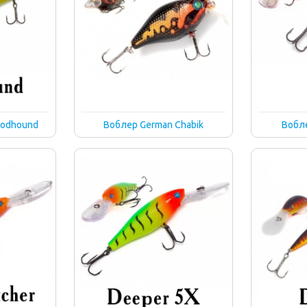
oodhound
Воблер German Chabik
Вобл