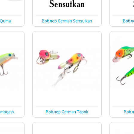
 Quma
Воблер German Sensuikan
Вобле
amogavk
Воблер German Tapok
Вобл