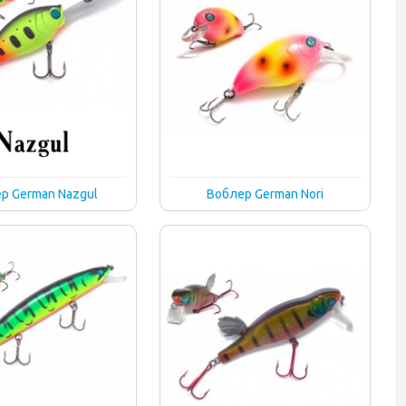
р German Nazgul
Воблер German Nori