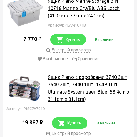
Ящик Plano Marine Storage BIN
10716 Marine Gry/Blu ABS Latch
(41.3cm x 33cm x 24.1cm)
Артикул: PLAM1071B
7 770
₽
Купить
В наличии
Быстрый просмотр
В избранное
Сравнение
Ящик Plano с коробками 3740 3шт,
3640 2шт, 3440 1шт, 1449 1шт
Ultimate System цвет Blue (58.4cm x
31.1cm x 31.1cm)
Артикул: PMC797010
19 887
₽
Купить
В наличии
Быстрый просмотр