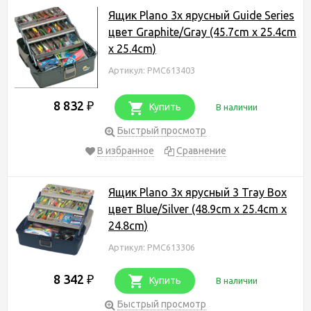
Ящик Plano 3х ярусный Guide Series
цвет Graphite/Gray (45.7cm x 25.4cm
x 25.4cm)
Артикул: PMC613403
8 832
₽
Купить
В наличии
Быстрый просмотр
В избранное
Сравнение
Ящик Plano 3х ярусный 3 Tray Box
цвет Blue/Silver (48.9cm x 25.4cm x
24.8cm)
Артикул: PMC613306
8 342
₽
Купить
В наличии
Быстрый просмотр