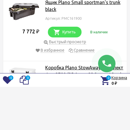
Ящик Plano Small sportman's trunk
black
Артикул: PMC161900
7 772
₽
Купить
В наличии
Быстрый просмотр
В избранное
Сравнение
Коробка Plano StowAway комплект
4шт 3700 (35.6cm x 22.9cm x 4.8cm)
Корзина
0
0
0
0
Артикул: PLASM374
₽
5 367
₽
Купить
В наличии
Быстрый просмотр
В избранное
Сравнение