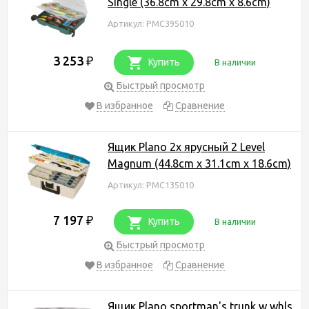
Single (36.8cm x 29.8cm x 8.6cm)
Артикул: PMC395010
3 253
₽
Купить
В наличии
Быстрый просмотр
В избранное
Сравнение
Ящик Plano 2х ярусный 2 Level
Magnum (44.8cm x 31.1cm x 18.6cm)
Артикул: PMC135010
7 197
₽
Купить
В наличии
Быстрый просмотр
В избранное
Сравнение
Ящик Plano sportman's trunk w whls