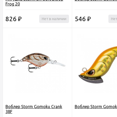
Frog 20
826
546
₽
Нет в наличии
₽
Нет
Воблер Storm Gomoku Crank
Воблер Storm Gomok
38F