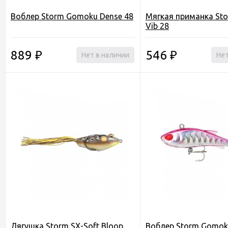
Воблер Storm Gomoku Dense 48
Мягкая приманка Sto
Vib 28
889
546
₽
Нет в наличии
₽
Нет
Лягушка Storm SX-Soft Bloop
Воблер Storm Gomok