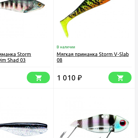
В наличии
иманка Storm
Мягкая приманка Storm V-Slab
wim Shad 03
08
1 010
₽