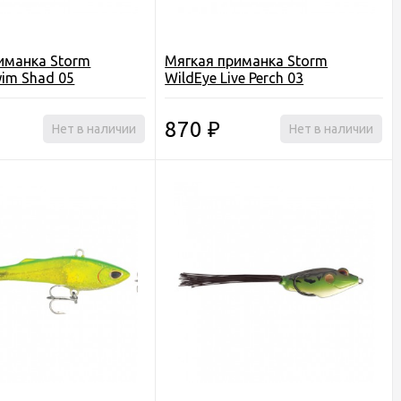
иманка Storm
Мягкая приманка Storm
wim Shad 05
WildEye Live Perch 03
870
Нет в наличии
₽
Нет в наличии