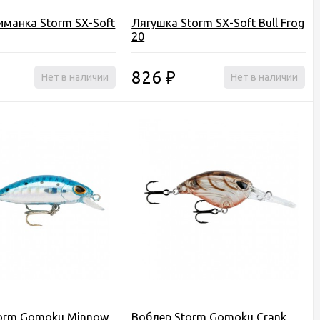
иманка Storm SX-Soft
Лягушка Storm SX-Soft Bull Frog
20
826
Нет в наличии
₽
Нет в наличии
torm Gomoku Minnow
Воблер Storm Gomoku Crank