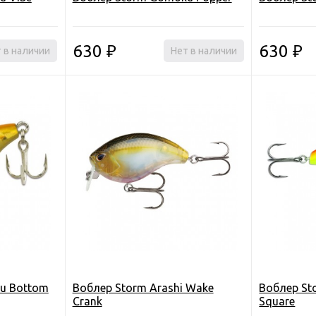
630
630
 в наличии
₽
Нет в наличии
₽
u Bottom
Воблер Storm Arashi Wake
Воблер Sto
Crank
Square