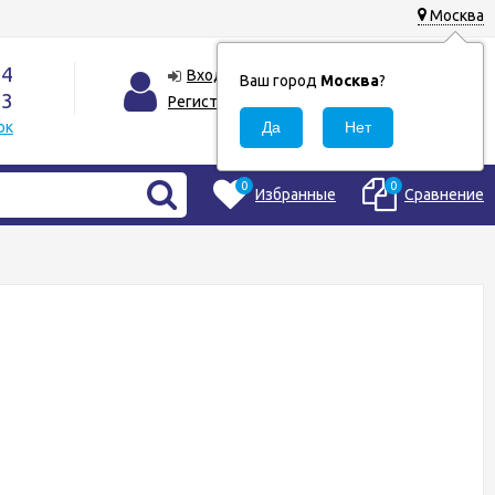
Москва
44
0
Корзина
Вход
Ваш город
Москва
?
33
0
Регистрация
₽
ок
0
0
Избранные
Сравнение