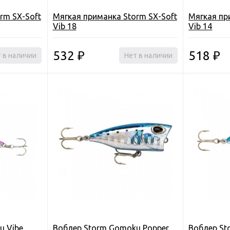
rm SX-Soft
Мягкая приманка Storm SX-Soft
Мягкая пр
Vib 18
Vib 14
532
518
 в наличии
₽
Нет в наличии
₽
u Vibe
Воблер Storm Gomoku Popper
Воблер S