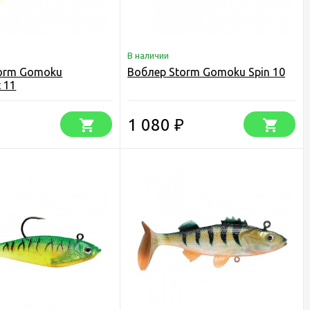
В наличии
torm Gomoku
Воблер Storm Gomoku Spin 10
t 11
1 080
₽
₽