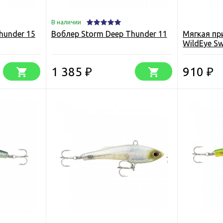
В наличии
hunder 15
Воблер Storm Deep Thunder 11
Мягкая пр
WildEye S
1 385
910
₽
₽