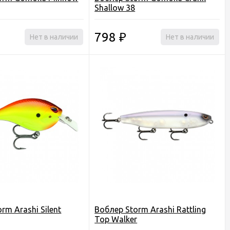
Shallow 38
798
Нет в наличии
₽
Нет в наличии
rm Arashi Silent
Воблер Storm Arashi Rattling
Top Walker