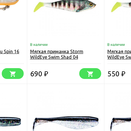
В наличии
В наличии
 Spin 16
Мягкая приманка Storm
Мягкая пр
WildEye Swim Shad 04
WildEye S
690
550
₽
₽